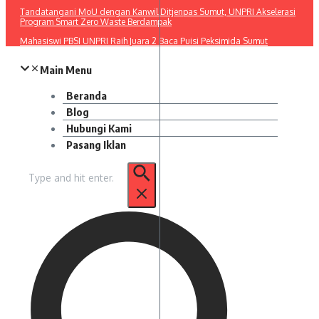
Tandatangani MoU dengan Kanwil Ditjenpas Sumut, UNPRI Akselerasi
Program Smart Zero Waste Berdampak
Mahasiswi PBSI UNPRI Raih Juara 2 Baca Puisi Peksimida Sumut
Main Menu
Beranda
Blog
Hubungi Kami
Pasang Iklan
Pencarian
untuk: