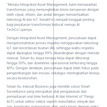
“Melalui Integrated Asset Management, kami menawarkan
transformasi yang memungkinkan bisnis beroperasi dengan
lebih cepat, efisien, dan andal dengan memanfaatkan
teknologi AI dan IoT. Inisiatif ini menjadi tonggak penting
bagi perjalanan transformasi Indosat menuju AI
TechCo”,ujarnya.
Dengan Integrated Asset Management, perusahaan dapat
mengotomatiskan proses inspeksi menggunakan teknologi
IoT dan kecerdasan buatan (AI), sehingga waktu inspeksi
dapat dipangkas hingga 90% dibandingkan dengan metode
manual. Selain itu, biaya tenaga kerja dapat dikurangi
hingga 50%, dan downtime operasional berkurang hingga
40%. Dengan demikian, perusahaan dapat lebih fokus pada
pengembangan dan inovasi, sekaligus meningkatkan kinerja
secara keseluruhan.
Selain itu, Indosat Business juga memiliki solusi Smart
Surveillance yang merupakan alat pengawasan dan
pemantauan real-time berbasis AI dan Internet of Things
(IoT), untuk sektor-sektor seperti manufaktur, minyak dan
gas, konstruksi, transportasi, ritel, serta bisnis dengan risiko