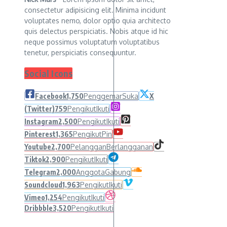
consectetur adipisicing elit. Minima incidunt
voluptates nemo, dolor optio quia architecto
quis delectus perspiciatis. Nobis atque id hic
neque possimus voluptatum voluptatibus
tenetur, perspiciatis consequuntur.
Social Icons
Facebook
1,750
Penggemar
Suka
X
(Twitter)
759
Pengikut
Ikuti
Instagram
2,500
Pengikut
Ikuti
Pinterest
1,365
Pengikut
Pin
Youtube
2,700
Pelanggan
Berlangganan
Tiktok
2,900
Pengikut
Ikuti
Telegram
2,000
Anggota
Gabung
Soundcloud
1,963
Pengikut
Ikuti
Vimeo
1,254
Pengikut
Ikuti
Dribbble
3,520
Pengikut
Ikuti