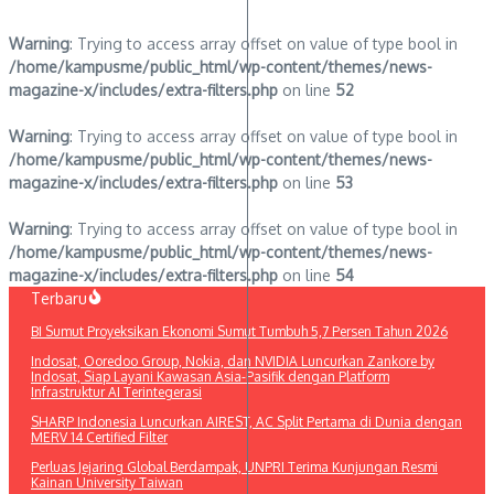
Warning
: Trying to access array offset on value of type bool in
/home/kampusme/public_html/wp-content/themes/news-
magazine-x/includes/extra-filters.php
on line
52
Warning
: Trying to access array offset on value of type bool in
/home/kampusme/public_html/wp-content/themes/news-
magazine-x/includes/extra-filters.php
on line
53
Warning
: Trying to access array offset on value of type bool in
/home/kampusme/public_html/wp-content/themes/news-
magazine-x/includes/extra-filters.php
on line
54
Lewati
Terbaru
ke
BI Sumut Proyeksikan Ekonomi Sumut Tumbuh 5,7 Persen Tahun 2026
konten
Indosat, Ooredoo Group, Nokia, dan NVIDIA Luncurkan Zankore by
Indosat, Siap Layani Kawasan Asia-Pasifik dengan Platform
Infrastruktur AI Terintegerasi
SHARP Indonesia Luncurkan AIREST, AC Split Pertama di Dunia dengan
MERV 14 Certified Filter
Perluas Jejaring Global Berdampak, UNPRI Terima Kunjungan Resmi
Kainan University Taiwan