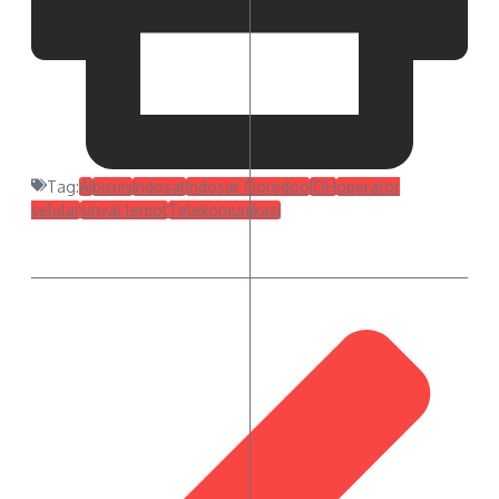
Tag:
AI
bisnis
Indosat
Indosat Ooredoo
IOH
operator
selular
sinyal lemot
Telekomunikasi