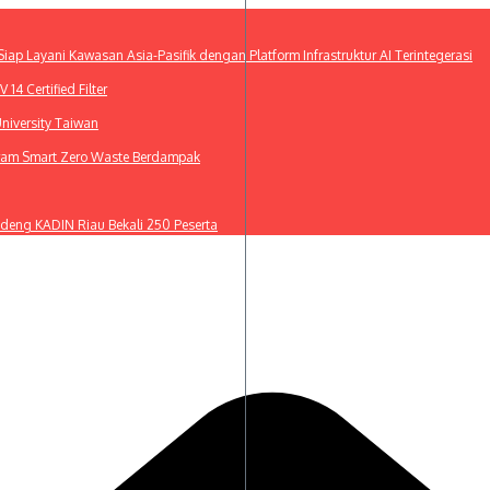
ap Layani Kawasan Asia-Pasifik dengan Platform Infrastruktur AI Terintegerasi
4 Certified Filter
niversity Taiwan
gram Smart Zero Waste Berdampak
deng KADIN Riau Bekali 250 Peserta