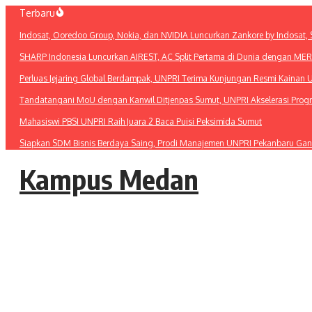
Lewati
Terbaru
ke
Indosat, Ooredoo Group, Nokia, dan NVIDIA Luncurkan Zankore by Indosat, Si
konten
SHARP Indonesia Luncurkan AIREST, AC Split Pertama di Dunia dengan MERV 1
Perluas Jejaring Global Berdampak, UNPRI Terima Kunjungan Resmi Kainan U
Tandatangani MoU dengan Kanwil Ditjenpas Sumut, UNPRI Akselerasi Pro
Mahasiswi PBSI UNPRI Raih Juara 2 Baca Puisi Peksimida Sumut
Siapkan SDM Bisnis Berdaya Saing, Prodi Manajemen UNPRI Pekanbaru Gan
Kampus Medan