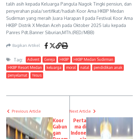
talih asih kepada Keluarga Pangula Nagok Tingki pensiun, dan
penyerahan piala/sertifikat/hadiah Koor Ama HKBP Medan
Sudirman yang meraih Juara Harapan II pada Festival Koor Ama
HKBP Distrik X Medan Aceh pada Oktober 2025 lalu kepada
Panres Pdt.Banner Siburian,MTh.(RED/MBB)
Bagikan Artikel
Tag:
Advent
Gereja
HKBP
HKBP Medan Sudirman
HKBP Resort Medan
keluarga
moral
natal
pendidikan anak
penyelamat
Yesus
Previous Article
Next Article
Koor
Perta
Gabun
ma di
gan
Indone
Parom
sia