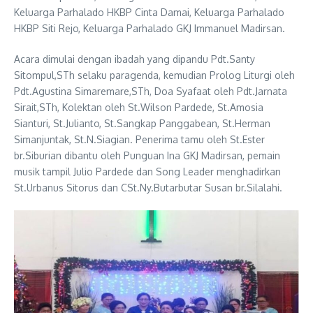
Keluarga Parhalado HKBP Cinta Damai, Keluarga Parhalado
HKBP Siti Rejo, Keluarga Parhalado GKJ Immanuel Madirsan.
Acara dimulai dengan ibadah yang dipandu Pdt.Santy
Sitompul,STh selaku paragenda, kemudian Prolog Liturgi oleh
Pdt.Agustina Simaremare,STh, Doa Syafaat oleh Pdt.Jarnata
Sirait,STh, Kolektan oleh St.Wilson Pardede, St.Amosia
Sianturi, St.Julianto, St.Sangkap Panggabean, St.Herman
Simanjuntak, St.N.Siagian. Penerima tamu oleh St.Ester
br.Siburian dibantu oleh Punguan Ina GKJ Madirsan, pemain
musik tampil Julio Pardede dan Song Leader menghadirkan
St.Urbanus Sitorus dan CSt.Ny.Butarbutar Susan br.Silalahi.