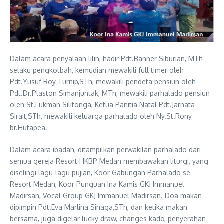
Dalam acara penyalaan lilin, hadir Pdt.Banner Siburian, MTh
selaku pengkotbah, kemudian mewakili full timer oleh
Pdt.Yusuf Roy Turnip,STh, mewakili pendeta pensiun oleh
Pdt.Dr.Plaston Simanjuntak, MTh, mewakili parhalado pensiun
oleh St.Lukman Silitonga, Ketua Panitia Natal Pdt.Jarnata
Sirait,STh, mewakili keluarga parhalado oleh Ny.St.Rony
br.Hutapea.
Dalam acara ibadah, ditampilkan perwakilan parhalado dari
semua gereja Resort HKBP Medan membawakan liturgi, yang
diselingi lagu-lagu pujian, Koor Gabungan Parhalado se-
Resort Medan, Koor Punguan Ina Kamis GKJ Immanuel
Madirsan, Vocal Group GKJ Immanuel Madirsan. Doa makan
dipimpin Pdt.Eva Marlina Sinaga,STh, dan ketika makan
bersama, juga digelar lucky draw, changes kado, penyerahan