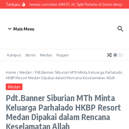
Lewati ke konten
Terbaru
SHARP Indonesia Luncurkan AIREST, AC Split Pertama di Dunia dengan MERV 
Main Menu
Kampus
Bisnis
Medan
Ragam
Home
/
Medan
/
Pdt.Banner Siburian MTh Minta Keluarga Parhalado
HKBP Resort Medan Dipakai dalam Rencana Keselamatan Allah
Medan
Pdt.Banner Siburian MTh Minta
Keluarga Parhalado HKBP Resort
Medan Dipakai dalam Rencana
Keselamatan Allah