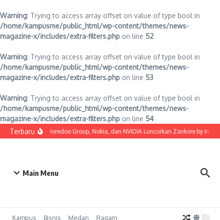
Warning
: Trying to access array offset on value of type bool in
/home/kampusme/public_html/wp-content/themes/news-
magazine-x/includes/extra-filters.php
on line
52
Warning
: Trying to access array offset on value of type bool in
/home/kampusme/public_html/wp-content/themes/news-
magazine-x/includes/extra-filters.php
on line
53
Warning
: Trying to access array offset on value of type bool in
/home/kampusme/public_html/wp-content/themes/news-
magazine-x/includes/extra-filters.php
on line
54
Lewati ke konten
Terbaru
Indosat, Ooredoo Group, Nokia, dan NVIDIA Luncurkan Zankore by Indosat,
Main Menu
Kampus
Bisnis
Medan
Ragam