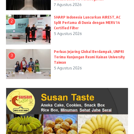
7 Agustus 2026
SHARP Indonesia Luncurkan AIREST, AC
2
Split Pertama di Dunia dengan MERV 14
Certified Filter
5 Agustus 2026
Perluas Jejaring Global Berdampak, UNPRI
3
Terima Kunjungan Resmi Kainan University
Taiwan
5 Agustus 2026