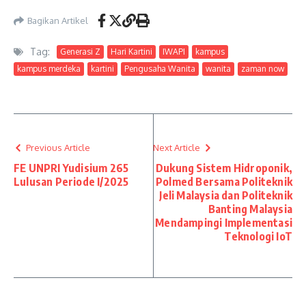
Bagikan Artikel
Tag:
Generasi Z
Hari Kartini
IWAPI
kampus
kampus merdeka
kartini
Pengusaha Wanita
wanita
zaman now
Previous Article
Next Article
FE UNPRI Yudisium 265
Dukung Sistem Hidroponik,
Lulusan Periode I/2025
Polmed Bersama Politeknik
Jeli Malaysia dan Politeknik
Banting Malaysia
Mendampingi Implementasi
Teknologi IoT