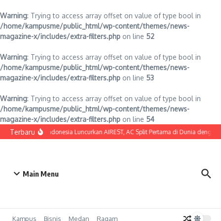
Warning
: Trying to access array offset on value of type bool in
/home/kampusme/public_html/wp-content/themes/news-
magazine-x/includes/extra-filters.php
on line
52
Warning
: Trying to access array offset on value of type bool in
/home/kampusme/public_html/wp-content/themes/news-
magazine-x/includes/extra-filters.php
on line
53
Warning
: Trying to access array offset on value of type bool in
/home/kampusme/public_html/wp-content/themes/news-
magazine-x/includes/extra-filters.php
on line
54
Lewati ke konten
Terbaru
SHARP Indonesia Luncurkan AIREST, AC Split Pertama di Dunia dengan MER
Main Menu
Kampus
Bisnis
Medan
Ragam