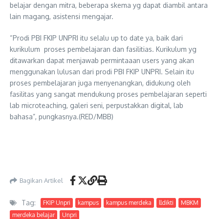
belajar dengan mitra, beberapa skema yg dapat diambil antara
lain magang, asistensi mengajar.
“Prodi PBI FKIP UNPRI itu selalu up to date ya, baik dari
kurikulum proses pembelajaran dan fasilitias. Kurikulum yg
ditawarkan dapat menjawab permintaaan users yang akan
menggunakan lulusan dari prodi PBI FKIP UNPRI. Selain itu
proses pembelajaran juga menyenangkan, didukung oleh
fasilitas yang sangat mendukung proses pembelajaran seperti
lab microteaching, galeri seni, perpustakkan digital, lab
bahasa”, pungkasnya.(RED/MBB)
Bagikan Artikel
Tag:
FKIP Unpri
kampus
kampus merdeka
lldikti
MBKM
merdeka belajar
Unpri