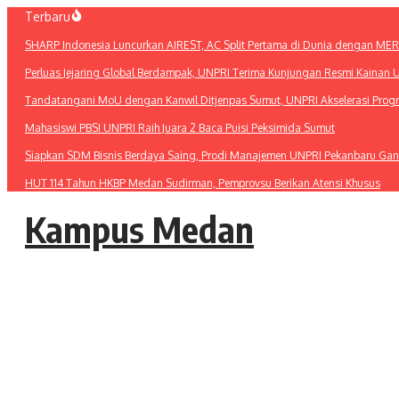
Lewati
Terbaru
ke
SHARP Indonesia Luncurkan AIREST, AC Split Pertama di Dunia dengan MERV 1
konten
Perluas Jejaring Global Berdampak, UNPRI Terima Kunjungan Resmi Kainan U
Tandatangani MoU dengan Kanwil Ditjenpas Sumut, UNPRI Akselerasi Pro
Mahasiswi PBSI UNPRI Raih Juara 2 Baca Puisi Peksimida Sumut
Siapkan SDM Bisnis Berdaya Saing, Prodi Manajemen UNPRI Pekanbaru Gan
HUT 114 Tahun HKBP Medan Sudirman, Pemprovsu Berikan Atensi Khusus
Kampus Medan