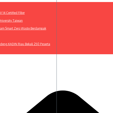
4 Certified Filter
niversity Taiwan
gram Smart Zero Waste Berdampak
deng KADIN Riau Bekali 250 Peserta