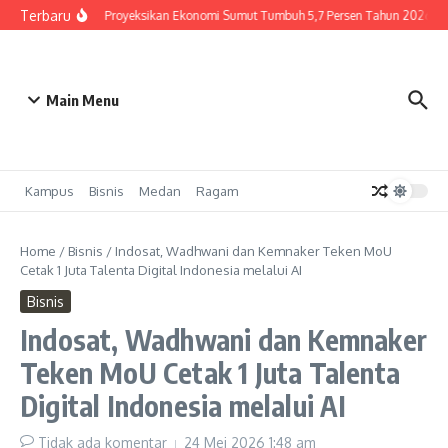
Lewati ke konten
Terbaru
BI Sumut Proyeksikan Ekonomi Sumut Tumbuh 5,7 Persen Tahun 2026
Main Menu
Kampus
Bisnis
Medan
Ragam
Home
/
Bisnis
/
Indosat, Wadhwani dan Kemnaker Teken MoU
Cetak 1 Juta Talenta Digital Indonesia melalui AI
Bisnis
Indosat, Wadhwani dan Kemnaker
Teken MoU Cetak 1 Juta Talenta
Digital Indonesia melalui AI
Tidak ada komentar
24 Mei 2026
1:48 am