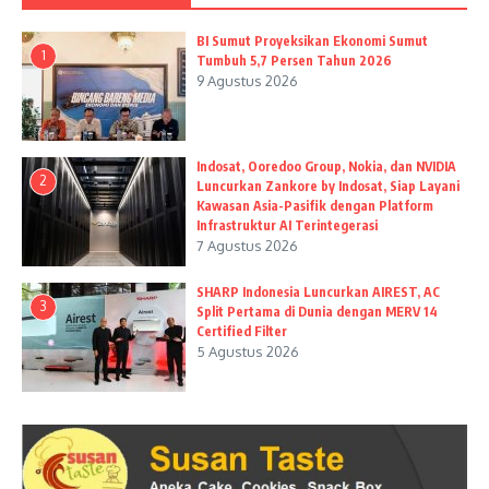
BI Sumut Proyeksikan Ekonomi Sumut
1
Tumbuh 5,7 Persen Tahun 2026
9 Agustus 2026
Indosat, Ooredoo Group, Nokia, dan NVIDIA
2
Luncurkan Zankore by Indosat, Siap Layani
Kawasan Asia-Pasifik dengan Platform
Infrastruktur AI Terintegerasi
7 Agustus 2026
SHARP Indonesia Luncurkan AIREST, AC
3
Split Pertama di Dunia dengan MERV 14
Certified Filter
5 Agustus 2026