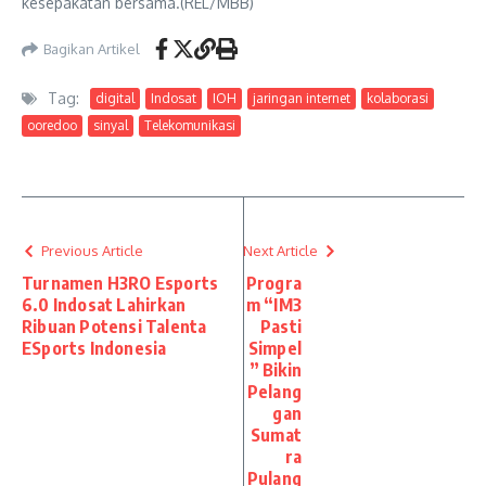
kesepakatan bersama.(REL/MBB)
Bagikan Artikel
Tag:
digital
Indosat
IOH
jaringan internet
kolaborasi
ooredoo
sinyal
Telekomunikasi
Previous Article
Next Article
Turnamen H3RO Esports
Progra
6.0 Indosat Lahirkan
m “IM3
Ribuan Potensi Talenta
Pasti
ESports Indonesia
Simpel
” Bikin
Pelang
gan
Sumat
ra
Pulang