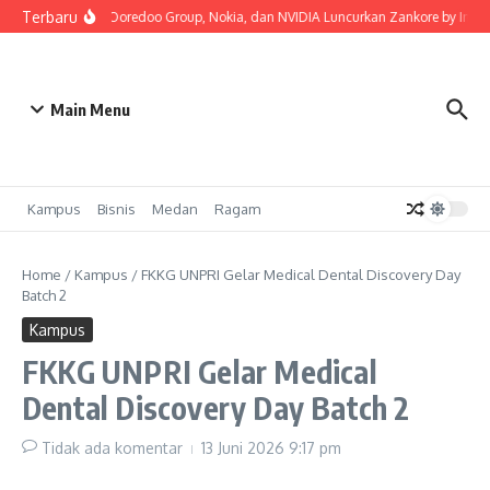
Lewati ke konten
Terbaru
Indosat, Ooredoo Group, Nokia, dan NVIDIA Luncurkan Zankore by Indosat,
Main Menu
Kampus
Bisnis
Medan
Ragam
Home
/
Kampus
/
FKKG UNPRI Gelar Medical Dental Discovery Day
Batch 2
Kampus
FKKG UNPRI Gelar Medical
Dental Discovery Day Batch 2
Tidak ada komentar
13 Juni 2026
9:17 pm