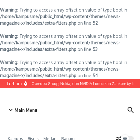
Warning
: Trying to access array offset on value of type bool in
/home/kampusme/public_html/wp-content/themes/news-
magazine-x/includes/extra-filters.php
on line
52
Warning
: Trying to access array offset on value of type bool in
/home/kampusme/public_html/wp-content/themes/news-
magazine-x/includes/extra-filters.php
on line
53
Warning
: Trying to access array offset on value of type bool in
/home/kampusme/public_html/wp-content/themes/news-
magazine-x/includes/extra-filters.php
on line
54
Lewati ke konten
Terbaru
Indosat, Ooredoo Group, Nokia, dan NVIDIA Luncurkan Zankore by Indosat
Main Menu
Kampus
Bisnis
Medan
Ragam