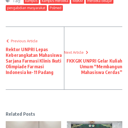
Tag:
kampus
kampus merdeka
MBKM
merdeka belajar
pengabdian masyarakat
Polmed
Previous Article
Rektor UNPRI Lepas
Next Article
Keberangkatan Mahasiswa
Sarjana Farmasi Klinis Ikuti
FKKGIK UNPRI Gelar Kuliah
Olimpiade Farmasi
Umum “Membangun
Indonesia ke-11 Padang
Mahasiswa Cerdas”
Related Posts