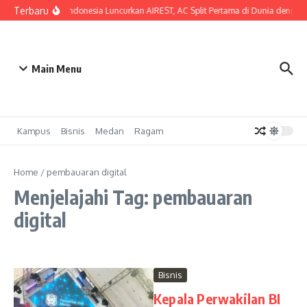
Lewati ke konten
Terbaru
SHARP Indonesia Luncurkan AIREST, AC Split Pertama di Dunia dengan ME
Main Menu
Kampus
Bisnis
Medan
Ragam
Home
/
pembauaran digital
Menjelajahi Tag: pembauaran
digital
Bisnis
Kepala Perwakilan BI