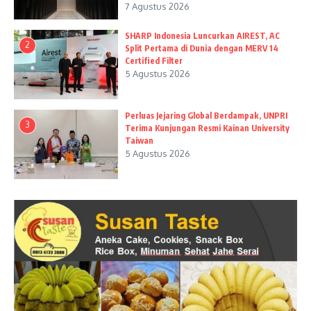
7 Agustus 2026
SHARP Indonesia Luncurkan AIREST, AC
2
Split Pertama di Dunia dengan MERV 14
Certified Filter
5 Agustus 2026
Perluas Jejaring Global Berdampak, UNPRI
3
Terima Kunjungan Resmi Kainan University
Taiwan
5 Agustus 2026