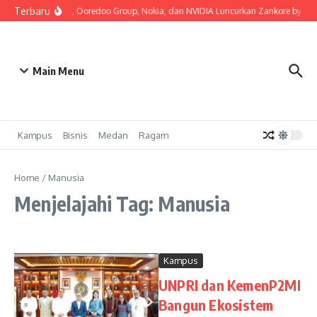
Lewati ke konten
Terbaru
Indosat, Ooredoo Group, Nokia, dan NVIDIA Luncurkan Zankore by Indosa
Main Menu
Kampus
Bisnis
Medan
Ragam
Home
/
Manusia
Menjelajahi Tag: Manusia
Kampus
UNPRI dan KemenP2MI
Bangun Ekosistem