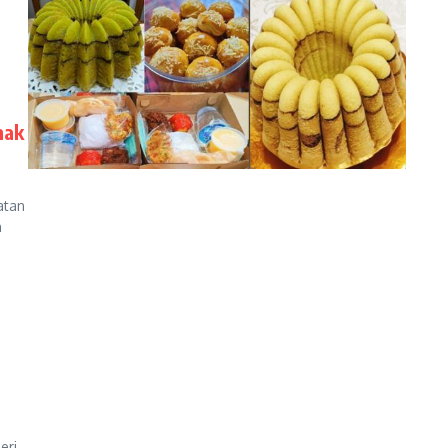
nak
atan
n
eri