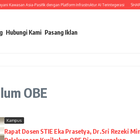
 Kawasan Asia-Pasifik dengan Platform Infrastruktur AI Terintegerasi
SHARP In
g
Hubungi Kami
Pasang Iklan
kulum OBE
Kampus
Rapat Dosen STIE Eka Prasetya, Dr.Sri Rezeki Mi
Pelaksanaan Kurikulum OBE Disempurnakan