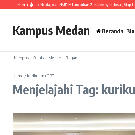
Lewati ke konten
Terbaru
sat, Ooredoo Group, Nokia, dan NVIDIA Luncurkan Zankore by Indosat, Siap Layani
Kampus Medan
Beranda
Blo
Kampus
Bisnis
Medan
Ragam
Home
/
kurikulum OBE
Menjelajahi Tag: kuri