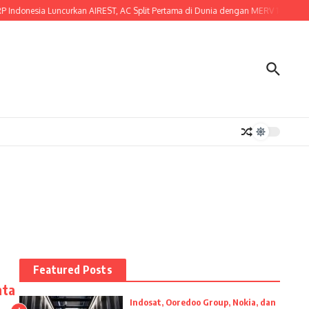
donesia Luncurkan AIREST, AC Split Pertama di Dunia dengan MERV 14 Certified Fi
Featured Posts
nta
Indosat, Ooredoo Group, Nokia, dan