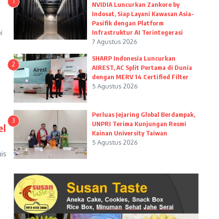
1
NVIDIA Luncurkan Zankore by
Indosat, Siap Layani Kawasan Asia-
Pasifik dengan Platform
i
Infrastruktur AI Terintegerasi
7 Agustus 2026
SHARP Indonesia Luncurkan
2
AIREST, AC Split Pertama di Dunia
dengan MERV 14 Certified Filter
5 Agustus 2026
Perluas Jejaring Global Berdampak,
3
UNPRI Terima Kunjungan Resmi
el
Kainan University Taiwan
5 Agustus 2026
is