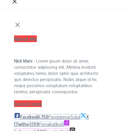
About Me
Nick Mars
- Lorem ipsum dolor sit amet,
consectetur adipisicing elit. Minima incidunt
voluptates nemo, dolor optio quia architecto
quis delectus perspiciatis. Nobis atque id hic
neque possimus voluptatum voluptatibus
tenetur, perspiciatis consequuntur.
Social Icons
Facebook
1,750
Penggemar
Suka
X
(Twitter)
759
Pengikut
Ikuti