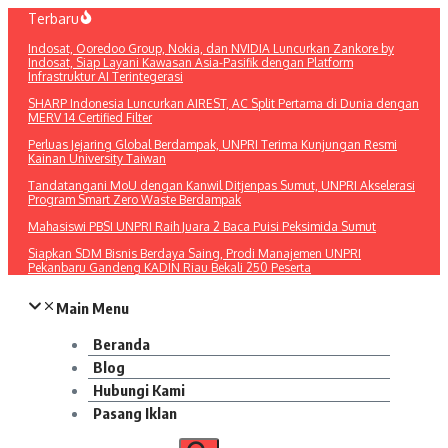
Lewati
Terbaru
ke
Indosat, Ooredoo Group, Nokia, dan NVIDIA Luncurkan Zankore by
konten
Indosat, Siap Layani Kawasan Asia-Pasifik dengan Platform
Infrastruktur AI Terintegerasi
SHARP Indonesia Luncurkan AIREST, AC Split Pertama di Dunia dengan
MERV 14 Certified Filter
Perluas Jejaring Global Berdampak, UNPRI Terima Kunjungan Resmi
Kainan University Taiwan
Tandatangani MoU dengan Kanwil Ditjenpas Sumut, UNPRI Akselerasi
Program Smart Zero Waste Berdampak
Mahasiswi PBSI UNPRI Raih Juara 2 Baca Puisi Peksimida Sumut
Siapkan SDM Bisnis Berdaya Saing, Prodi Manajemen UNPRI
Pekanbaru Gandeng KADIN Riau Bekali 250 Peserta
Main Menu
Beranda
Blog
Hubungi Kami
Pasang Iklan
Pencarian