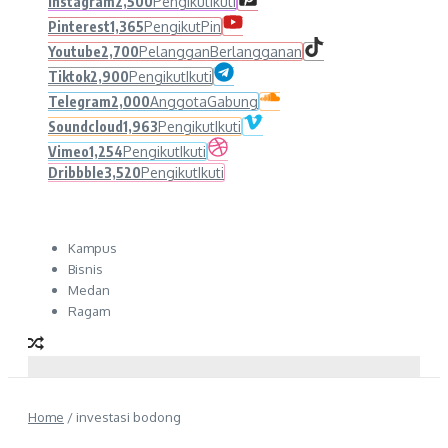
Instagram
2,500
Pengikut
Ikuti
Pinterest
1,365
Pengikut
Pin
Youtube
2,700
Pelanggan
Berlangganan
Tiktok
2,900
Pengikut
Ikuti
Telegram
2,000
Anggota
Gabung
Soundcloud
1,963
Pengikut
Ikuti
Vimeo
1,254
Pengikut
Ikuti
Dribbble
3,520
Pengikut
Ikuti
Kampus
Bisnis
Medan
Ragam
Home
/
investasi bodong