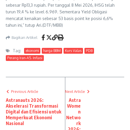
sebesar Rp13,3 rupiah. Per tanggal 8 Mei 2026, IHSG telah
turun 19,4 % ke level 6.969. Sementara Yield Obligasi
mencatat kenaikan sebesar 53 basis point ke posisi 6,6%
tahun ini,” tutup Ari.(DTF/MBB)
Bagikan Artikel
Tag:
ekonomi
harga BBM
Kurs Valas
PDB
Perang Iran-AS. Inflasi
Previous Article
Next Article
Astranauts 2026:
Astra
Akselerasi Transformasi
Wome
Digital dan Efisiensi untuk
n
Memperkuat Ekonomi
Netwo
Nasional
rk
2026: