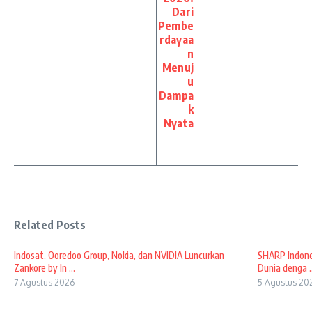
Dari
Pembe
rdayaa
n
Menuj
u
Dampa
k
Nyata
Related Posts
Indosat, Ooredoo Group, Nokia, dan NVIDIA Luncurkan
SHARP Indones
Zankore by In ...
Dunia denga ..
7 Agustus 2026
5 Agustus 20