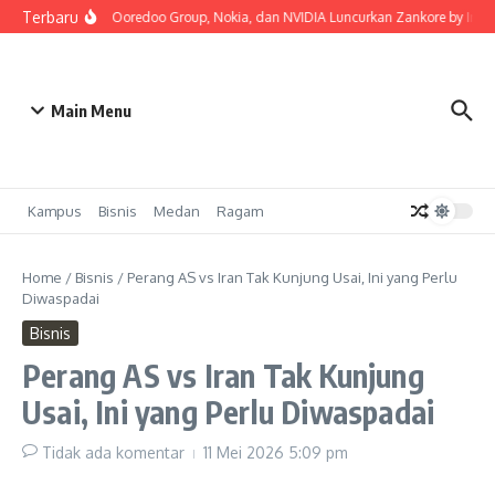
Lewati ke konten
Terbaru
Indosat, Ooredoo Group, Nokia, dan NVIDIA Luncurkan Zankore by Indosat
Main Menu
Kampus
Bisnis
Medan
Ragam
Home
/
Bisnis
/
Perang AS vs Iran Tak Kunjung Usai, Ini yang Perlu
Diwaspadai
Bisnis
Perang AS vs Iran Tak Kunjung
Usai, Ini yang Perlu Diwaspadai
Tidak ada komentar
11 Mei 2026
5:09 pm