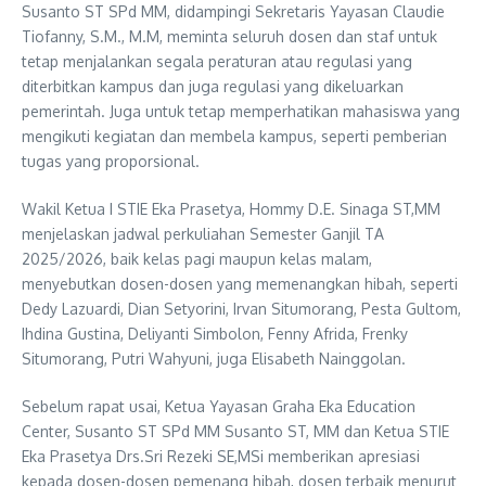
Susanto ST SPd MM, didampingi Sekretaris Yayasan Claudie
Tiofanny, S.M., M.M, meminta seluruh dosen dan staf untuk
tetap menjalankan segala peraturan atau regulasi yang
diterbitkan kampus dan juga regulasi yang dikeluarkan
pemerintah. Juga untuk tetap memperhatikan mahasiswa yang
mengikuti kegiatan dan membela kampus, seperti pemberian
tugas yang proporsional.
Wakil Ketua I STIE Eka Prasetya, Hommy D.E. Sinaga ST,MM
menjelaskan jadwal perkuliahan Semester Ganjil TA
2025/2026, baik kelas pagi maupun kelas malam,
menyebutkan dosen-dosen yang memenangkan hibah, seperti
Dedy Lazuardi, Dian Setyorini, Irvan Situmorang, Pesta Gultom,
Ihdina Gustina, Deliyanti Simbolon, Fenny Afrida, Frenky
Situmorang, Putri Wahyuni, juga Elisabeth Nainggolan.
Sebelum rapat usai, Ketua Yayasan Graha Eka Education
Center, Susanto ST SPd MM Susanto ST, MM dan Ketua STIE
Eka Prasetya Drs.Sri Rezeki SE,MSi memberikan apresiasi
kepada dosen-dosen pemenang hibah, dosen terbaik menurut