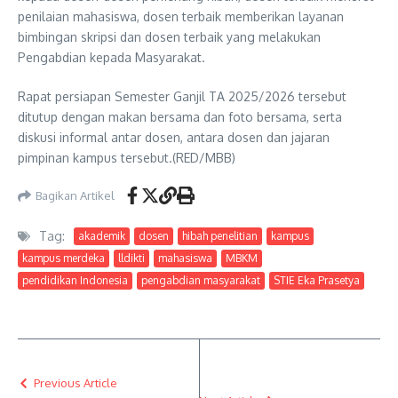
penilaian mahasiswa, dosen terbaik memberikan layanan
bimbingan skripsi dan dosen terbaik yang melakukan
Pengabdian kepada Masyarakat.
Rapat persiapan Semester Ganjil TA 2025/2026 tersebut
ditutup dengan makan bersama dan foto bersama, serta
diskusi informal antar dosen, antara dosen dan jajaran
pimpinan kampus tersebut.(RED/MBB)
Bagikan Artikel
Tag:
akademik
dosen
hibah penelitian
kampus
kampus merdeka
lldikti
mahasiswa
MBKM
pendidikan Indonesia
pengabdian masyarakat
STIE Eka Prasetya
Previous Article