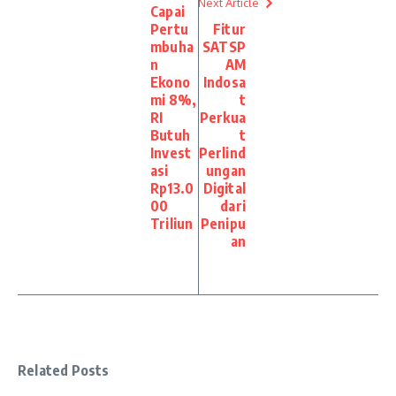
Next Article
Capai
Pertu
Fitur
mbuha
SATSP
n
AM
Ekono
Indosa
mi 8%,
t
RI
Perkua
Butuh
t
Invest
Perlind
asi
ungan
Rp13.0
Digital
00
dari
Triliun
Penipu
an
Related Posts