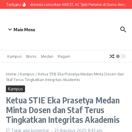
Lewati ke konten
Terbaru
SHARP Indonesia Luncurkan AIREST, AC Split Pertama di Dunia dengan MERV
Main Menu
Kampus
Bisnis
Medan
Ragam
Home
/
Kampus
/
Ketua STIE Eka Prasetya Medan Minta Dosen dan
Staf Terus Tingkatkan Integritas Akademis
Kampus
Ketua STIE Eka Prasetya Medan
Minta Dosen dan Staf Terus
Tingkatkan Integritas Akademis
Tidak ada komentar
23 Agustus 2025
8:43 pm