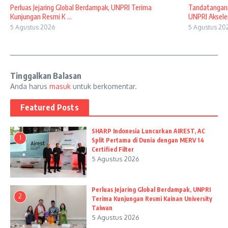
Perluas Jejaring Global Berdampak, UNPRI Terima
Tandatangani
Kunjungan Resmi K ...
UNPRI Akselera
5 Agustus 2026
5 Agustus 20
Tinggalkan Balasan
Anda harus
masuk
untuk berkomentar.
Featured Posts
SHARP Indonesia Luncurkan AIREST, AC
1
Split Pertama di Dunia dengan MERV 14
Certified Filter
5 Agustus 2026
Perluas Jejaring Global Berdampak, UNPRI
2
Terima Kunjungan Resmi Kainan University
Taiwan
5 Agustus 2026