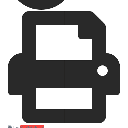
Tag:
BTS
In0dosat