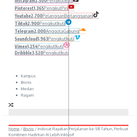
Instagram
2,500
Pengikut
Ikuti
Pinterest
1,365
Pengikut
Pin
Youtube
2,700
Pelanggan
Berlangganan
Tiktok
2,900
Pengikut
Ikuti
Telegram
2,000
Anggota
Gabung
Soundcloud
1,963
Pengikut
Ikuti
Vimeo
1,254
Pengikut
Ikuti
Dribbble
3,520
Pengikut
Ikuti
Kampus
Bisnis
Medan
Ragam
Home
/
Bisnis
/
Indosat Rayakan Perjalanan ke-58 Tahun, Perkuat
Komitmen Hadirkan AI Lebih Inklusif