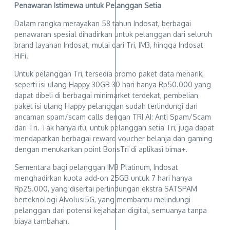
Penawaran Istimewa untuk Pelanggan Setia
Dalam rangka merayakan 58 tahun Indosat, berbagai
penawaran spesial dihadirkan untuk pelanggan dari seluruh
brand layanan Indosat, mulai dari Tri, IM3, hingga Indosat
HiFi.
Untuk pelanggan Tri, tersedia promo paket data menarik,
seperti isi ulang Happy 30GB 30 hari hanya Rp50.000 yang
dapat dibeli di berbagai minimarket terdekat, pembelian
paket isi ulang Happy pelanggan sudah terlindungi dari
ancaman spam/scam calls dengan TRI AI: Anti Spam/Scam
dari Tri. Tak hanya itu, untuk pelanggan setia Tri, juga dapat
mendapatkan berbagai reward voucher belanja dan gaming
dengan menukarkan point BonsTri di aplikasi bima+.
Sementara bagi pelanggan IM3 Platinum, Indosat
menghadirkan kuota add-on 25GB untuk 7 hari hanya
Rp25.000, yang disertai perlindungan ekstra SATSPAM
berteknologi AIvolusi5G, yang membantu melindungi
pelanggan dari potensi kejahatan digital, semuanya tanpa
biaya tambahan.