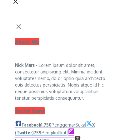
About Me
Nick Mars
- Lorem ipsum dolor sit amet,
consectetur adipisicing elit. Minima incidunt
voluptates nemo, dolor optio quia architecto
quis delectus perspiciatis. Nobis atque id hic
neque possimus voluptatum voluptatibus
tenetur, perspiciatis consequuntur.
Social Icons
Facebook
1,750
Penggemar
Suka
X
(Twitter)
759
Pengikut
Ikuti