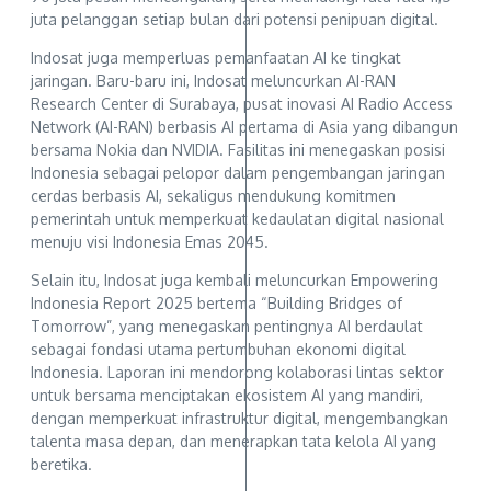
juta pelanggan setiap bulan dari potensi penipuan digital.
Indosat juga memperluas pemanfaatan AI ke tingkat
jaringan. Baru-baru ini, Indosat meluncurkan AI-RAN
Research Center di Surabaya, pusat inovasi AI Radio Access
Network (AI-RAN) berbasis AI pertama di Asia yang dibangun
bersama Nokia dan NVIDIA. Fasilitas ini menegaskan posisi
Indonesia sebagai pelopor dalam pengembangan jaringan
cerdas berbasis AI, sekaligus mendukung komitmen
pemerintah untuk memperkuat kedaulatan digital nasional
menuju visi Indonesia Emas 2045.
Selain itu, Indosat juga kembali meluncurkan Empowering
Indonesia Report 2025 bertema “Building Bridges of
Tomorrow”, yang menegaskan pentingnya AI berdaulat
sebagai fondasi utama pertumbuhan ekonomi digital
Indonesia. Laporan ini mendorong kolaborasi lintas sektor
untuk bersama menciptakan ekosistem AI yang mandiri,
dengan memperkuat infrastruktur digital, mengembangkan
talenta masa depan, dan menerapkan tata kelola AI yang
beretika.