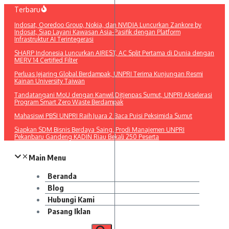
Lewati
Terbaru
ke
Indosat, Ooredoo Group, Nokia, dan NVIDIA Luncurkan Zankore by
konten
Indosat, Siap Layani Kawasan Asia-Pasifik dengan Platform
Infrastruktur AI Terintegerasi
SHARP Indonesia Luncurkan AIREST, AC Split Pertama di Dunia dengan
MERV 14 Certified Filter
Perluas Jejaring Global Berdampak, UNPRI Terima Kunjungan Resmi
Kainan University Taiwan
Tandatangani MoU dengan Kanwil Ditjenpas Sumut, UNPRI Akselerasi
Program Smart Zero Waste Berdampak
Mahasiswi PBSI UNPRI Raih Juara 2 Baca Puisi Peksimida Sumut
Siapkan SDM Bisnis Berdaya Saing, Prodi Manajemen UNPRI
Pekanbaru Gandeng KADIN Riau Bekali 250 Peserta
Main Menu
Beranda
Blog
Hubungi Kami
Pasang Iklan
Pencarian