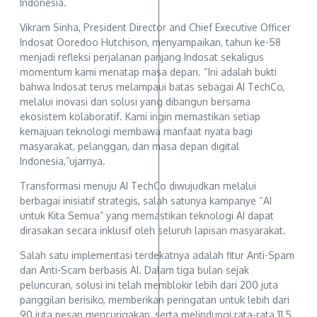
Indonesia.
Vikram Sinha, President Director and Chief Executive Officer
Indosat Ooredoo Hutchison, menyampaikan, tahun ke-58
menjadi refleksi perjalanan panjang Indosat sekaligus
momentum kami menatap masa depan. “Ini adalah bukti
bahwa Indosat terus melampaui batas sebagai AI TechCo,
melalui inovasi dan solusi yang dibangun bersama
ekosistem kolaboratif. Kami ingin memastikan setiap
kemajuan teknologi membawa manfaat nyata bagi
masyarakat, pelanggan, dan masa depan digital
Indonesia,”ujarnya.
Transformasi menuju AI TechCo diwujudkan melalui
berbagai inisiatif strategis, salah satunya kampanye “AI
untuk Kita Semua” yang memastikan teknologi AI dapat
dirasakan secara inklusif oleh seluruh lapisan masyarakat.
Salah satu implementasi terdekatnya adalah fitur Anti-Spam
dan Anti-Scam berbasis AI. Dalam tiga bulan sejak
peluncuran, solusi ini telah memblokir lebih dari 200 juta
panggilan berisiko, memberikan peringatan untuk lebih dari
90 juta pesan mencurigakan, serta melindungi rata-rata 11,5