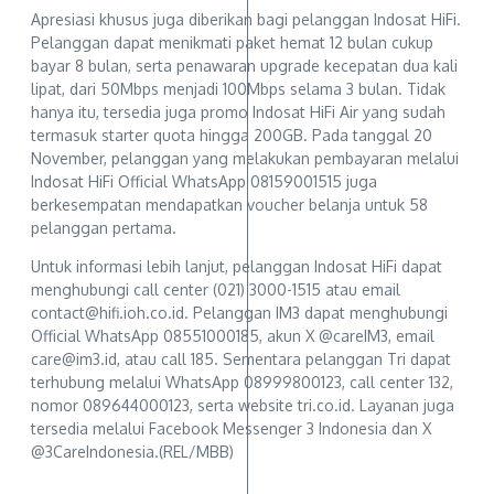
Apresiasi khusus juga diberikan bagi pelanggan Indosat HiFi.
Pelanggan dapat menikmati paket hemat 12 bulan cukup
bayar 8 bulan, serta penawaran upgrade kecepatan dua kali
lipat, dari 50Mbps menjadi 100Mbps selama 3 bulan. Tidak
hanya itu, tersedia juga promo Indosat HiFi Air yang sudah
termasuk starter quota hingga 200GB. Pada tanggal 20
November, pelanggan yang melakukan pembayaran melalui
Indosat HiFi Official WhatsApp 08159001515 juga
berkesempatan mendapatkan voucher belanja untuk 58
pelanggan pertama.
Untuk informasi lebih lanjut, pelanggan Indosat HiFi dapat
menghubungi call center (021) 3000-1515 atau email
contact@hifi.ioh.co.id. Pelanggan IM3 dapat menghubungi
Official WhatsApp 08551000185, akun X @careIM3, email
care@im3.id, atau call 185. Sementara pelanggan Tri dapat
terhubung melalui WhatsApp 08999800123, call center 132,
nomor 089644000123, serta website tri.co.id. Layanan juga
tersedia melalui Facebook Messenger 3 Indonesia dan X
@3CareIndonesia.(REL/MBB)