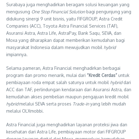
Surabaya juga menghadirkan beragam solusi keuangan yang
mengusung
One Stop Financial Solution
bagi pengunjung yang
didukung sinergi 9 unit bisnis, yaitu FIFGROUP, Astra Credit
Companies (ACC), Toyota Astra Financial Services (TAF),
Asuransi Astra, Astra Life, AstraPay, Bank Saqu, SEVA, dan
Moxa yang diharapkan dapat memberikan kemudahan bagi
masyarakat Indonesia dalam mewujudkan mobil
hybrid
impiannya.
Selama pameran, Astra Financial menghadirkan berbagai
program dan promo menarik, mulai dari
“Kredit Cerdas”
untuk
pembiayaan roda empat salah satunya untuk mobil
hybrid
dari
ACC dan TAF, perlindungan kendaraan dari Asuransi Astra, dan
kemudahan akses pembelian maupun pengajuan kredit mobil
hybrid
melalui SEVA serta proses
Trade-in
yang lebih mudah
melalui OLXmobbi.
Astra Financial juga menghadirkan layanan proteksi jiwa dan
kesehatan dari Astra Life, pembiayaan motor dari FIFGROUP
dengan layanan digital dari Moxa, memperluas kemudahan