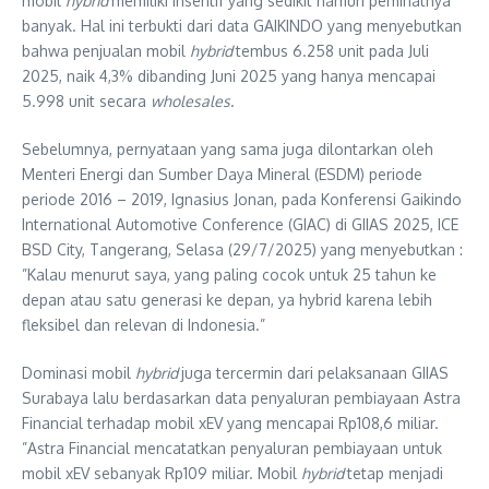
mobil
hybrid
memiliki insentif yang sedikit namun peminatnya
banyak. Hal ini terbukti dari data GAIKINDO yang menyebutkan
bahwa penjualan mobil
hybrid
tembus 6.258 unit pada Juli
2025, naik 4,3% dibanding Juni 2025 yang hanya mencapai
5.998 unit secara
wholesales
.
Sebelumnya, pernyataan yang sama juga dilontarkan oleh
Menteri Energi dan Sumber Daya Mineral (ESDM) periode
periode 2016 – 2019, Ignasius Jonan, pada Konferensi Gaikindo
International Automotive Conference (GIAC) di GIIAS 2025, ICE
BSD City, Tangerang, Selasa (29/7/2025) yang menyebutkan :
”Kalau menurut saya, yang paling cocok untuk 25 tahun ke
depan atau satu generasi ke depan, ya hybrid karena lebih
fleksibel dan relevan di Indonesia.”
Dominasi mobil
hybrid
juga tercermin dari pelaksanaan GIIAS
Surabaya lalu berdasarkan data penyaluran pembiayaan Astra
Financial terhadap mobil xEV yang mencapai Rp108,6 miliar.
”Astra Financial mencatatkan penyaluran pembiayaan untuk
mobil xEV sebanyak Rp109 miliar. Mobil
hybrid
tetap menjadi