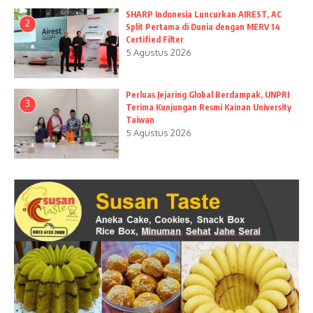
SHARP Indonesia Luncurkan AIREST, AC
2
Split Pertama di Dunia dengan MERV 14
Certified Filter
5 Agustus 2026
Perluas Jejaring Global Berdampak, UNPRI
3
Terima Kunjungan Resmi Kainan University
Taiwan
5 Agustus 2026