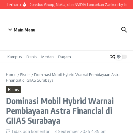
Lewati ke konten
Terbaru
Indosat, Ooredoo Group, Nokia, dan NVIDIA Luncurkan Zankore by Indosat, 
Main Menu
Kampus
Bisnis
Medan
Ragam
Home
/
Bisnis
/
Dominasi Mobil Hybrid Warnai Pembiayaan Astra
Financial di GIIAS Surabaya
Bisnis
Dominasi Mobil Hybrid Warnai
Pembiayaan Astra Financial di
GIIAS Surabaya
Tidak ada komentar
3 September 2025
4:35 pm