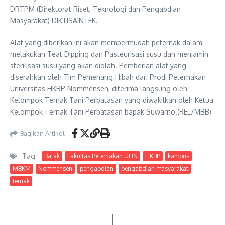
DRTPM (Direktorat Riset, Teknologi dan Pengabdian
Masyarakat) DIKTISAINTEK.
Alat yang diberikan ini akan mempermudah peternak dalam
melakukan Teat Dipping dan Pasteurisasi susu dan menjamin
sterilisasi susu yang akan diolah. Pemberian alat yang
diserahkan oleh Tim Pemenang Hibah dari Prodi Peternakan
Universitas HKBP Nommensen, diterima langsung oleh
Kelompok Ternak Tani Perbatasan yang diwakilkan oleh Ketua
Kelompok Ternak Tani Perbatasan bapak Suwarno.(REL/MBB)
Bagikan Artikel
Tag:
Batak
Fakultas Peternakan UHN
HKBP
kampus
MBKM
Nommensen
pengabdian
pengabdian masyarakat
ternak