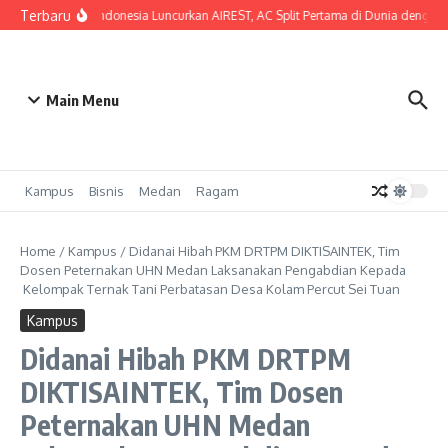
Lewati ke konten
Terbaru
SHARP Indonesia Luncurkan AIREST, AC Split Pertama di Dunia dengan MER
Main Menu
Kampus
Bisnis
Medan
Ragam
Home
/
Kampus
/
Didanai Hibah PKM DRTPM DIKTISAINTEK, Tim
Dosen Peternakan UHN Medan Laksanakan Pengabdian Kepada
Kelompak Ternak Tani Perbatasan Desa Kolam Percut Sei Tuan
Kampus
Didanai Hibah PKM DRTPM
DIKTISAINTEK, Tim Dosen
Peternakan UHN Medan