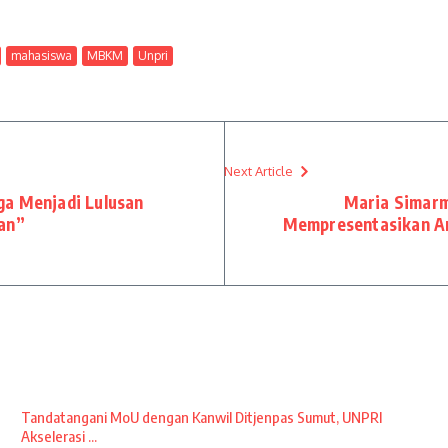
mahasiswa
MBKM
Unpri
Next Article
a Menjadi Lulusan
Maria Simarm
dan”
Mempresentasikan Art
Tandatangani MoU dengan Kanwil Ditjenpas Sumut, UNPRI
Akselerasi ...