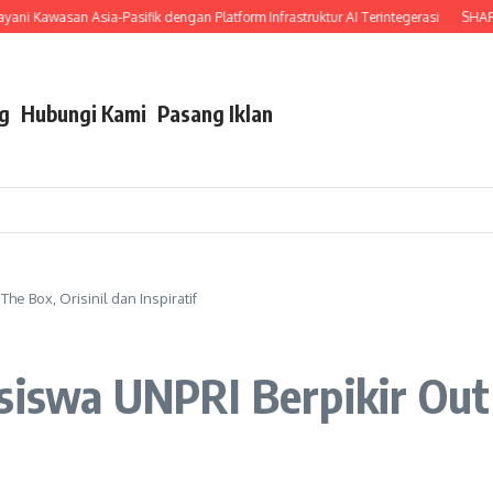
 Kawasan Asia-Pasifik dengan Platform Infrastruktur AI Terintegerasi
SHARP I
g
Hubungi Kami
Pasang Iklan
he Box, Orisinil dan Inspiratif
siswa UNPRI Berpikir Out o