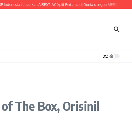
ndonesia Luncurkan AIREST, AC Split Pertama di Dunia dengan MERV 14 Certified F
f The Box, Orisinil