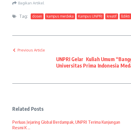
Bagikan Artikel
Tag:
dosen
kampus merdeka
Kampus UNPRI
kreatif
lldikti
Previous Article
UNPRI Gelar Kuliah Umum “Bangg
Universitas Prima Indonesia Me
Related Posts
Perluas Jejaring Global Berdampak, UNPRI Terima Kunjungan
Resmi K ...