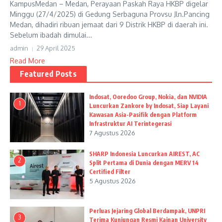
KampusMedan – Medan, Perayaan Paskah Raya HKBP digelar
Minggu (27/4/2025) di Gedung Serbaguna Provsu Jln.Pancing
Medan, dihadiri ribuan jemaat dari 9 Distrik HKBP di daerah ini.
Sebelum ibadah dimulai...
admin
29 April 2025
Read More
Featured Posts
Indosat, Ooredoo Group, Nokia, dan NVIDIA
1
Luncurkan Zankore by Indosat, Siap Layani
Kawasan Asia-Pasifik dengan Platform
Infrastruktur AI Terintegerasi
7 Agustus 2026
SHARP Indonesia Luncurkan AIREST, AC
2
Split Pertama di Dunia dengan MERV 14
Certified Filter
5 Agustus 2026
Perluas Jejaring Global Berdampak, UNPRI
3
Terima Kunjungan Resmi Kainan University