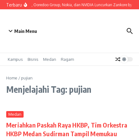
Lewati ke konten
Terbaru
Indosat, Ooredoo Group, Nokia, dan NVIDIA Luncurkan Zankore by Indosa
Main Menu
Kampus
Bisnis
Medan
Ragam
Home
/
pujian
Menjelajahi Tag: pujian
Medan
Meriahkan Paskah Raya HKBP, Tim Orkestra
HKBP Medan Sudirman Tampil Memukau