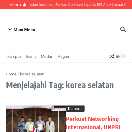
Lewati ke konten
Terbaru
HKBP Medan Sudirman Berikan Apresiasi kepada 105 Anak Jemaat Berpr
Main Menu
Kampus
Bisnis
Medan
Ragam
Home
/
korea selatan
Menjelajahi Tag: korea selatan
Kampus
Perkuat Networking
Internasional, UNPRI