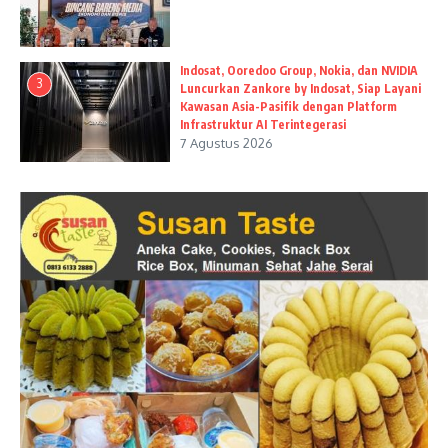
Indosat, Ooredoo Group, Nokia, dan NVIDIA
3
Luncurkan Zankore by Indosat, Siap Layani
Kawasan Asia-Pasifik dengan Platform
Infrastruktur AI Terintegerasi
7 Agustus 2026