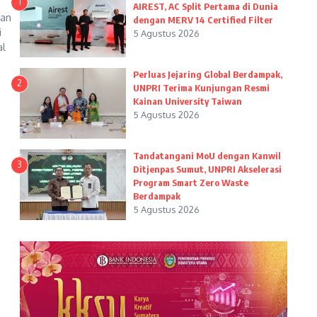
1
AIREST, AC Split Pertama di Dunia
ian
dengan MERV 14 Certified Filter
i
5 Agustus 2026
al
Perluas Jejaring Global Berdampak,
2
UNPRI Terima Kunjungan Resmi
Kainan University Taiwan
5 Agustus 2026
Tandatangani MoU dengan Kanwil
3
Ditjenpas Sumut, UNPRI Akselerasi
Program Smart Zero Waste
Berdampak
5 Agustus 2026