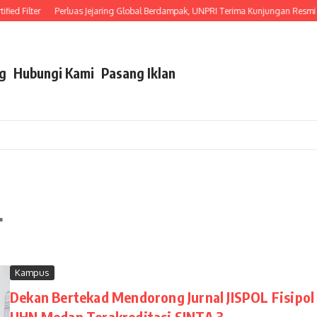
d Filter
Perluas Jejaring Global Berdampak, UNPRI Terima Kunjungan Resmi Ka
g
Hubungi Kami
Pasang Iklan
L
Kampus
Dekan Bertekad Mendorong Jurnal JISPOL Fisipol
UHN Medan Terakreditasi SINTA 3