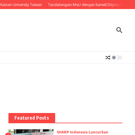
inan University Taiwan
Tandatangani MoU dengan Kanwil Ditjenpas Sumut, U
Featured Posts
SHARP Indonesia Luncurkan