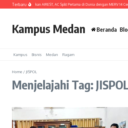
Lewati ke konten
Terbaru
P Indonesia Luncurkan AIREST, AC Split Pertama di Dunia dengan MERV 14 Certifie
Kampus Medan
Beranda
Blo
Kampus
Bisnis
Medan
Ragam
Home
/
JISPOL
Menjelajahi Tag: JISPO