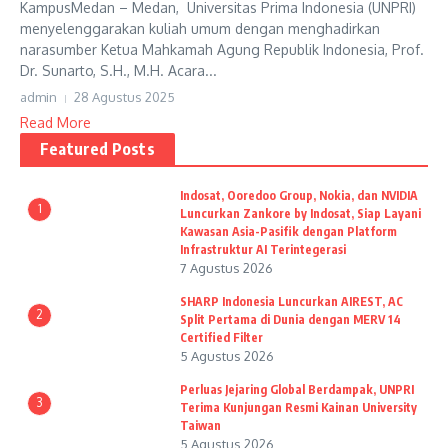
KampusMedan – Medan, Universitas Prima Indonesia (UNPRI)
menyelenggarakan kuliah umum dengan menghadirkan
narasumber Ketua Mahkamah Agung Republik Indonesia, Prof.
Dr. Sunarto, S.H., M.H. Acara...
admin
28 Agustus 2025
Read More
Featured Posts
Indosat, Ooredoo Group, Nokia, dan NVIDIA
1
Luncurkan Zankore by Indosat, Siap Layani
Kawasan Asia-Pasifik dengan Platform
Infrastruktur AI Terintegerasi
7 Agustus 2026
SHARP Indonesia Luncurkan AIREST, AC
2
Split Pertama di Dunia dengan MERV 14
Certified Filter
5 Agustus 2026
Perluas Jejaring Global Berdampak, UNPRI
3
Terima Kunjungan Resmi Kainan University
Taiwan
5 Agustus 2026